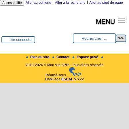
|
|
Aller au contenu
Aller à la recherche
Aller au pied de page
Accessibilité
MENU
Se connecter
Plan du site
Contact
Espace privé
2018-2024 © Mon site SPIP - Tous droits réservés
Réalisé sous
Habillage
ESCAL
5.5.22