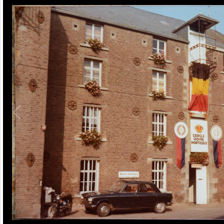
1
/
7