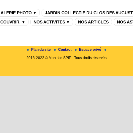
ALERIE PHOTO
JARDIN COLLECTIF DU CLOS DES AUGUST
▼
DECOUVRIR.
NOS ACTIVITES
NOS ARTICLES
NOS AS
▼
▼
Plan du site
Contact
Espace privé
2018-2022 © Mon site SPIP - Tous droits réservés