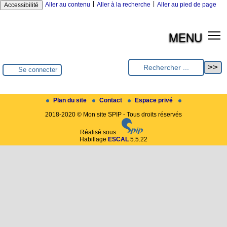
|
|
Aller au contenu
Aller à la recherche
Aller au pied de page
Accessibilité
MENU
Se connecter
Plan du site
Contact
Espace privé
2018-2020 © Mon site SPIP - Tous droits réservés
Réalisé sous
Habillage
ESCAL
5.5.22