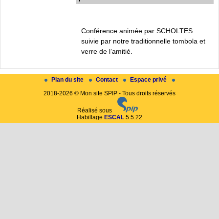
Conférence animée par SCHOLTES
suivie par notre traditionnelle tombola et
verre de l’amitié.
Plan du site
Contact
Espace privé
2018-2026 © Mon site SPIP - Tous droits réservés
Réalisé sous
Habillage
ESCAL
5.5.22