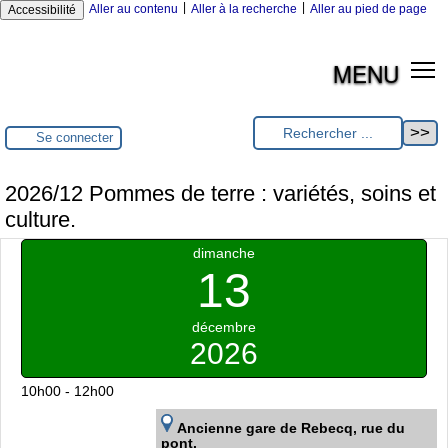
|
|
Aller au contenu
Aller à la recherche
Aller au pied de page
Accessibilité
MENU
Se connecter
2026/12 Pommes de terre : variétés, soins et
culture.
dimanche
13
décembre
2026
10h00 - 12h00
Ancienne gare de Rebecq, rue du
pont.