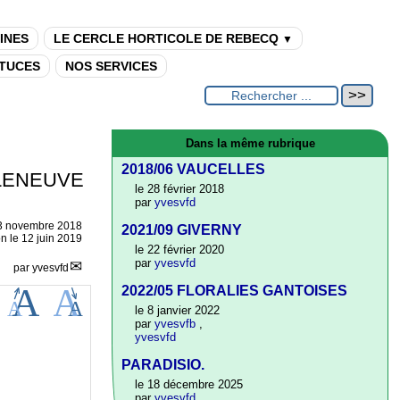
INES
LE CERCLE HORTICOLE DE REBECQ
▼
TUCES
NOS SERVICES
Dans la même rubrique
2018/06 VAUCELLES
LLENEUVE
le 28 février 2018
par
yvesvfd
3 novembre 2018
2021/09 GIVERNY
on le 12 juin 2019
le 22 février 2020
par
yvesvfd
par
yvesvfd
2022/05 FLORALIES GANTOISES
le 8 janvier 2022
par
yvesvfb
,
yvesvfd
PARADISIO.
le 18 décembre 2025
par
yvesvfd