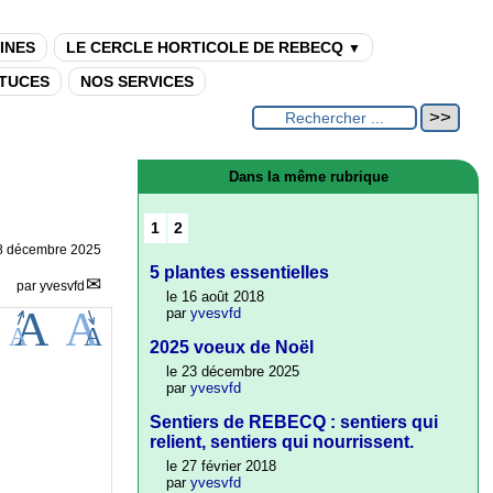
INES
LE CERCLE HORTICOLE DE REBECQ
▼
TUCES
NOS SERVICES
Dans la même rubrique
1
2
8 décembre 2025
5 plantes essentielles
par
yvesvfd
le 16 août 2018
par
yvesvfd
2025 voeux de Noël
le 23 décembre 2025
par
yvesvfd
Sentiers de REBECQ : sentiers qui
relient, sentiers qui nourrissent.
le 27 février 2018
par
yvesvfd