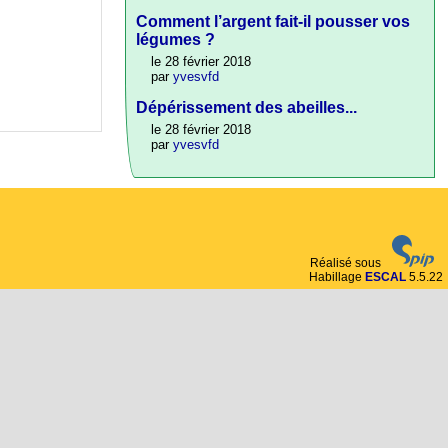
Comment l’argent fait-il pousser vos
légumes ?
le 28 février 2018
par
yvesvfd
Dépérissement des abeilles...
le 28 février 2018
par
yvesvfd
Réalisé sous
Habillage
ESCAL
5.5.22