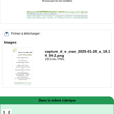
Fichier à télécharger :
Images
capture_d_e_cran_2025-01-28_a_18.1
4_04-2.png
192.6 kio / PNG
Dans la même rubrique
1
2