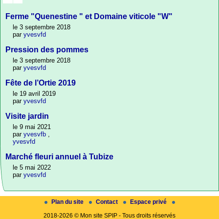
Ferme "Quenestine " et Domaine viticole "W"
le 3 septembre 2018
par
yvesvfd
Pression des pommes
le 3 septembre 2018
par
yvesvfd
Fête de l’Ortie 2019
le 19 avril 2019
par
yvesvfd
Visite jardin
le 9 mai 2021
par
yvesvfb
,
yvesvfd
Marché fleuri annuel à Tubize
le 5 mai 2022
par
yvesvfd
Plan du site
Contact
Espace privé
2018-2026 © Mon site SPIP - Tous droits réservés