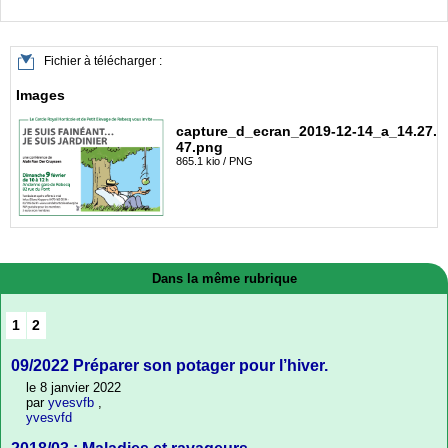
Fichier à télécharger :
Images
capture_d_ecran_2019-12-14_a_14.27.
47.png
865.1 kio / PNG
Dans la même rubrique
1
2
09/2022 Préparer son potager pour l’hiver.
le 8 janvier 2022
par
yvesvfb
,
yvesvfd